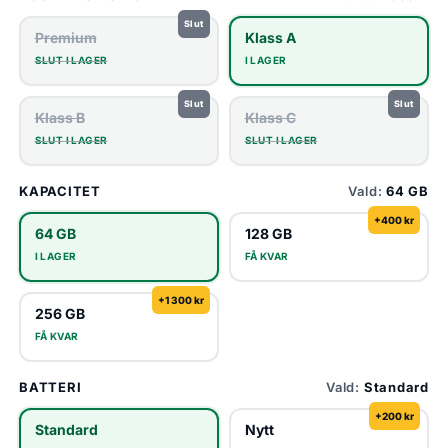
Premium
Klass A
SLUT I LAGER
I LAGER
Klass B
Klass C
SLUT I LAGER
SLUT I LAGER
KAPACITET
Vald:
64 GB
+400 kr
64 GB
128 GB
I LAGER
FÅ KVAR
+1 300 kr
256 GB
FÅ KVAR
BATTERI
Vald:
Standard
+200 kr
Standard
Nytt