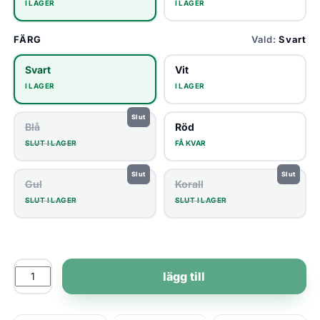
I LAGER
I LAGER
FÄRG
Vald:
Svart
Svart
Vit
I LAGER
I LAGER
Blå
Röd
SLUT I LAGER
FÅ KVAR
Gul
Korall
SLUT I LAGER
SLUT I LAGER
lägg till