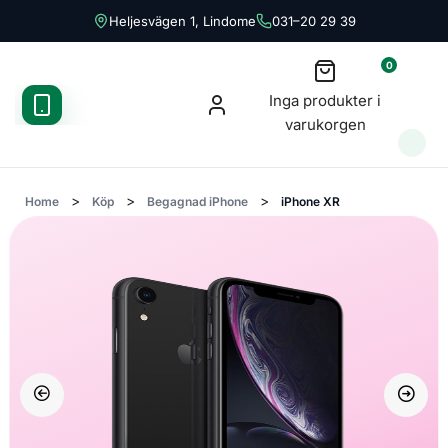
Heljesvägen 1, Lindome
031–20 29 39
0
Inga produkter i
varukorgen
>
>
>
Home
Köp
Begagnad iPhone
iPhone XR