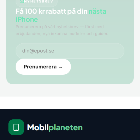
NYHETSBREV
Få 100 kr rabatt på din
nästa
iPhone
Prenumerera på vårt nyhetsbrev — först med
erbjudanden, nya inkomna modeller och guider.