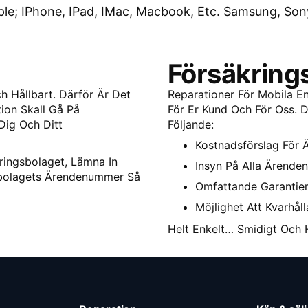
pple; IPhone, IPad, IMac, Macbook, Etc. Samsung, Son
Försäkring
h Hållbart. Därför Är Det
Reparationer För Mobila En
ion Skall Gå På
För Er Kund Och För Oss. Dä
 Dig Och Ditt
Följande:
Kostnadsförslag För 
ringsbolaget, Lämna In
Insyn På Alla Ärenden
gsbolagets Ärendenummer Så
Omfattande Garantier
Möjlighet Att Kvarhåll
Helt Enkelt… Smidigt Och H