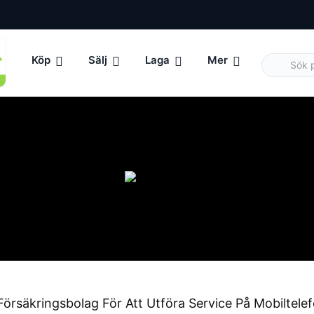
Köp
Sälj
Laga
Mer
örsäkringsbolag För Att Utföra Service På Mobiltelef