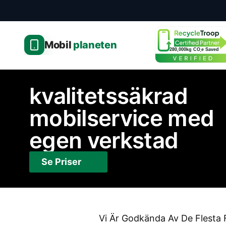
Mobil
planeten
280,000kg CO
e Saved
2
kvalitetssäkrad
mobilservice med
egen verkstad
Se Priser
Vi Är Godkända Av De Flesta F