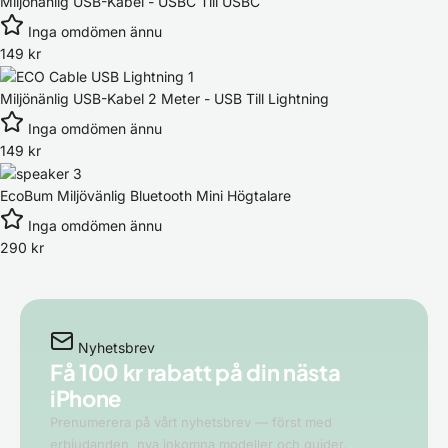
Miljönänlig USB-Kabel - USBC Till USBC
Inga omdömen ännu
149
kr
Miljönänlig USB-Kabel 2 Meter - USB Till Lightning
Inga omdömen ännu
149
kr
EcoBum Miljövänlig Bluetooth Mini Högtalare
Inga omdömen ännu
290
kr
Nyhetsbrev
Få 100 kr rabatt på din
nästa
iPhone
Prenumerera på vårt nyhetsbrev — först med
erbjudanden, nya inkomna modeller och guider.