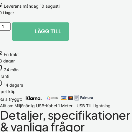
Leverans måndag 10 augusti
0 i lager
LÄGG TILL
Fri frakt
3 dagar
24 mån
ranti
14 dagars
ppet köp
Faktura
tala tryggt:
Allt om Miljönänlig USB-Kabel 1 Meter - USB Till Lightning
Detaljer, specifikationer
& vanliga frågor