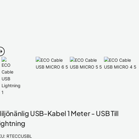
iljönänlig USB-Kabel 1 Meter - USB Till
ightning
KU:
RTECCUSBL