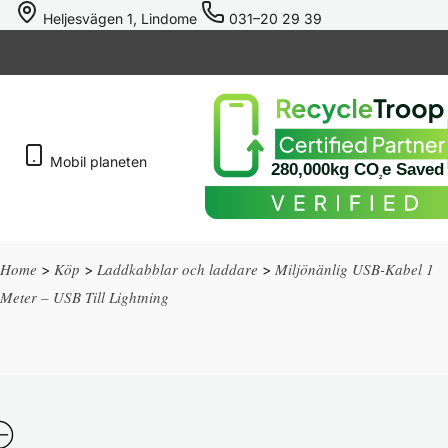
Heljesvägen 1, Lindome
031–20 29 39
Mobil
planeten
280,000kg CO
e Saved
2
Home
Köp
Laddkabblar och laddare
Miljönänlig USB-Kabel 1
>
>
>
Meter – USB Till Lightning