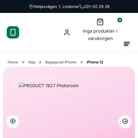
Heljesvägen 1, Lindome
031–20 29 39
0
Inga produkter i
varukorgen
>
>
>
Home
Köp
Begagnad iPhone
iPhone 12