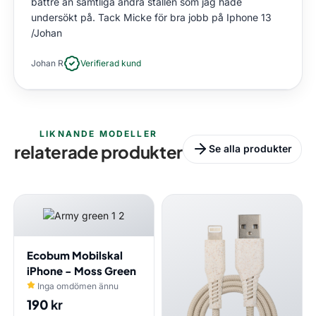
bättre än samtliga andra ställen som jag hade
undersökt på. Tack Micke för bra jobb på Iphone 13
/Johan
Johan R
Verifierad kund
LIKNANDE MODELLER
relaterade produkter
Se alla produkter
Ecobum Mobilskal
iPhone - Moss Green
Inga omdömen ännu
190
kr