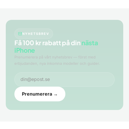
NYHETSBREV
Få 100 kr rabatt på din
nästa
iPhone
Prenumerera på vårt nyhetsbrev — först med
erbjudanden, nya inkomna modeller och guider.