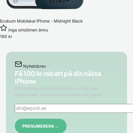
Ecobum Mobilskal iPhone - Midnight Black
Inga omdömen ännu
190
kr
Nyhetsbrev
Få 100 kr rabatt på din
nästa
iPhone
Prenumerera på vårt nyhetsbrev — först med
erbjudanden, nya inkomna modeller och guider.