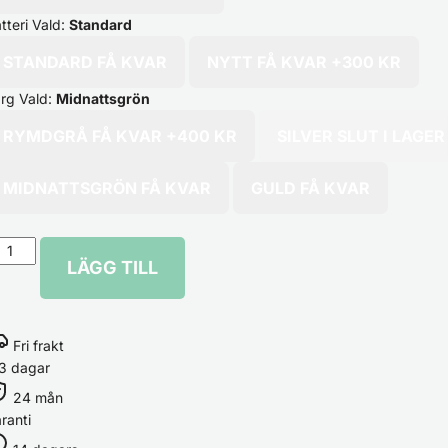
tteri
Vald:
Standard
STANDARD
FÅ KVAR
NYTT
FÅ KVAR
+300 KR
ärg
Vald:
Midnattsgrön
RYMDGRÅ
FÅ KVAR
+400 KR
SILVER
SLUT I LAGER
MIDNATTSGRÖN
FÅ KVAR
GULD
FÅ KVAR
LÄGG TILL
Fri frakt
3 dagar
24 mån
ranti