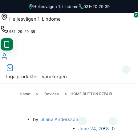
Heljesvägen 1, Lindome
031–20 29 39
0
Heljesvägen 1, Lindome
031–20 29 39
Inga produkter i varukorgen
Home
>
Devices
>
HOME BUTTON REPAIR
by
Liliana Andersson
June 24, 2018
0