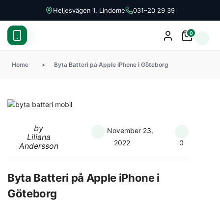
Heljesvägen 1, Lindome
031–20 29 39
0
Home
>
Byta Batteri på Apple iPhone i Göteborg
by
November 23,
Liliana
2022
0
Andersson
Byta Batteri på Apple iPhone i
Göteborg