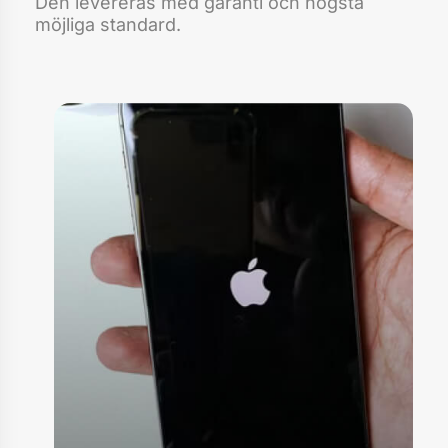
Den levereras med garanti och högsta
möjliga standard.