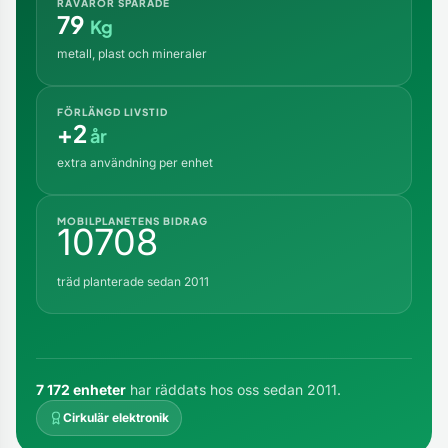
RÅVAROR SPARADE
79
Kg
metall, plast och mineraler
FÖRLÄNGD LIVSTID
+2
år
extra användning per enhet
MOBILPLANETENS BIDRAG
10708
träd planterade sedan 2011
7 172 enheter
har räddats hos oss sedan 2011.
Cirkulär elektronik