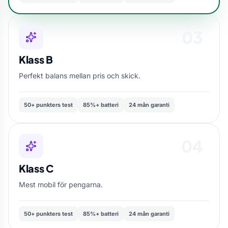
03
Klass B
Perfekt balans mellan pris och skick.
50+ punkters test
85%+ batteri
24 mån garanti
04
Klass C
Mest
mobil
för
pengarna
.
50+ punkters test
85%+ batteri
24 mån garanti