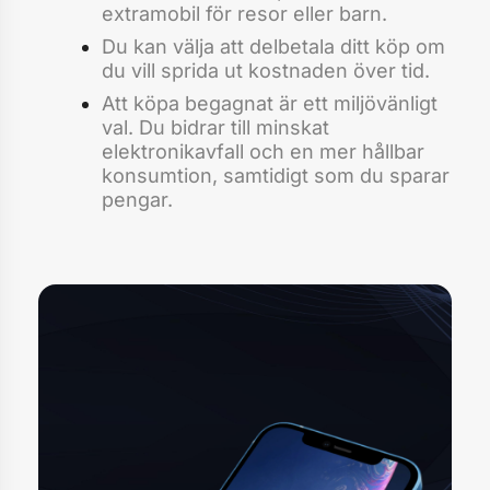
extramobil för resor eller barn.
Du kan välja att delbetala ditt köp om
du vill sprida ut kostnaden över tid.
Att köpa begagnat är ett miljövänligt
val. Du bidrar till minskat
elektronikavfall och en mer hållbar
konsumtion, samtidigt som du sparar
pengar.