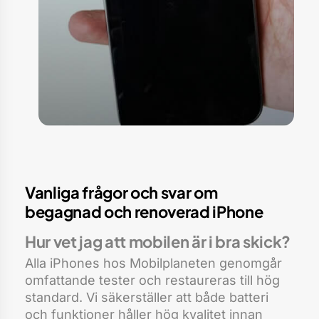
Vanliga frågor och svar om
begagnad och renoverad iPhone
Hur vet jag att mobilen är i bra skick?
Alla iPhones hos Mobilplaneten genomgår
omfattande tester och restaureras till hög
standard. Vi säkerställer att både batteri
och funktioner håller hög kvalitet innan