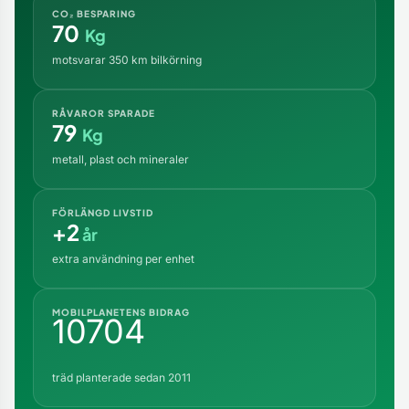
CO₂ BESPARING
70
Kg
motsvarar 350 km bilkörning
RÅVAROR SPARADE
79
Kg
metall, plast och mineraler
FÖRLÄNGD LIVSTID
+2
år
extra användning per enhet
MOBILPLANETENS BIDRAG
10704
träd planterade sedan 2011