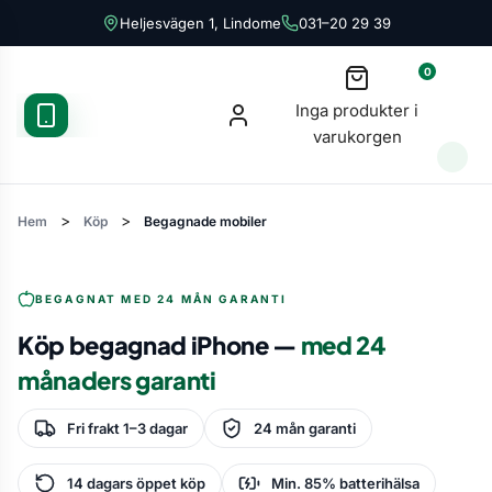
Heljesvägen 1, Lindome
031–20 29 39
0
Inga produkter i
varukorgen
>
>
Hem
Köp
Begagnade mobiler
BEGAGNAT MED 24 MÅN GARANTI
Köp begagnad iPhone —
med 24
månaders garanti
Fri frakt 1–3 dagar
24 mån garanti
14 dagars öppet köp
Min. 85% batterihälsa