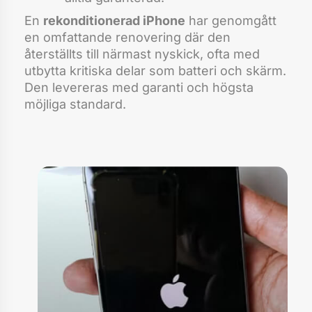
En
rekonditionerad iPhone
har genomgått
en omfattande renovering där den
återställts till närmast nyskick, ofta med
utbytta kritiska delar som batteri och skärm.
Den levereras med garanti och högsta
möjliga standard.