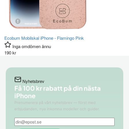
Ecobum Mobilskal iPhone - Flamingo Pink
Inga omdömen ännu
190
kr
Nyhetsbrev
Få 100 kr rabatt på din
nästa
iPhone
Prenumerera på vårt nyhetsbrev — först med
erbjudanden, nya inkomna modeller och guider.