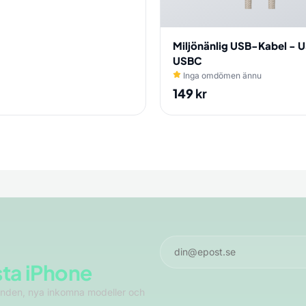
Miljönänlig USB-Kabel - US
USBC
Inga omdömen ännu
149
kr
sta iPhone
anden, nya inkomna modeller och