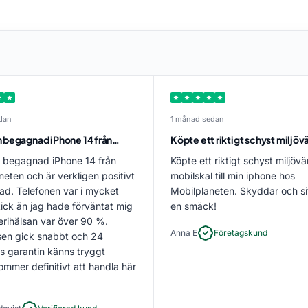
dan
1 månad sedan
 begagnad iPhone 14 från…
Köpte ett riktigt schyst miljöv
 begagnad iPhone 14 från
Köpte ett riktigt schyst miljövä
neten och är verkligen positivt
mobilskal till min iphone hos
ad. Telefonen var i mycket
Mobilplaneten. Skyddar och si
kick än jag hade förväntat mig
en smäck!
erihälsan var över 90 %.
Anna E
Företagskund
en gick snabbt och 24
 garantin känns tryggt
ommer definitivt att handla här