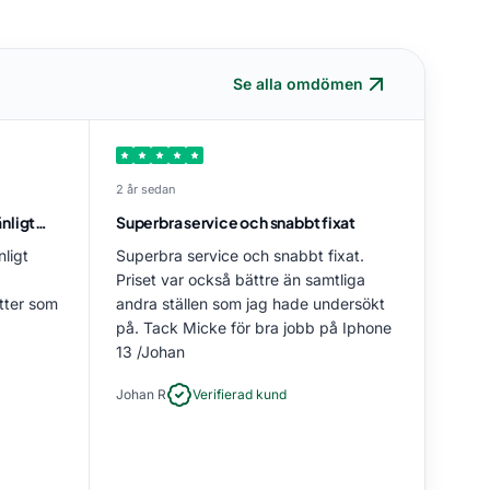
Se alla omdömen
2 år sedan
änligt…
Superbra service och snabbt fixat
nligt
Superbra service och snabbt fixat.
Priset var också bättre än samtliga
tter som
andra ställen som jag hade undersökt
på. Tack Micke för bra jobb på Iphone
13 /Johan
Johan R
Verifierad kund