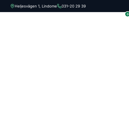
Heljesvägen 1, Lindome
031–20 29 39
0