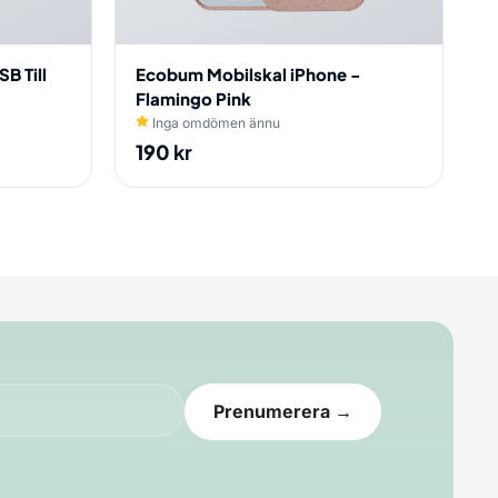
B Till
Ecobum Mobilskal iPhone -
Flamingo Pink
Inga omdömen ännu
190
kr