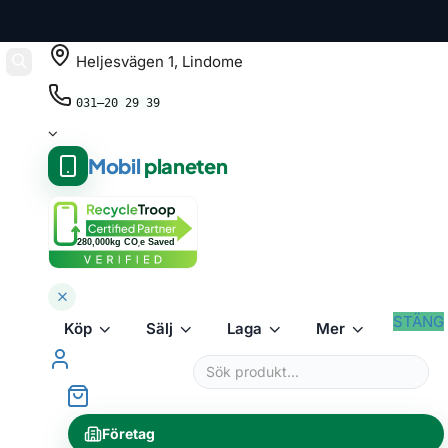
Heljesvägen 1, Lindome
031–20 29 39
Mobil
planeten
280,000kg CO
e Saved
2
STÄNG
Köp
Sälj
Laga
Mer
Företag