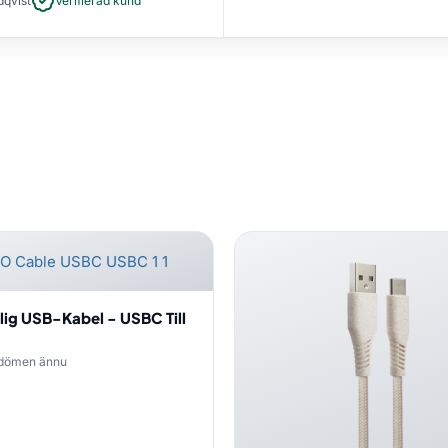
dqvist
Verifierad kund
lig USB-Kabel - USBC Till
dömen ännu