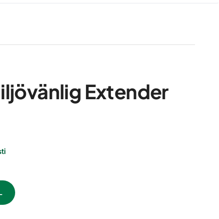
ljövänlig Extender
ti
L