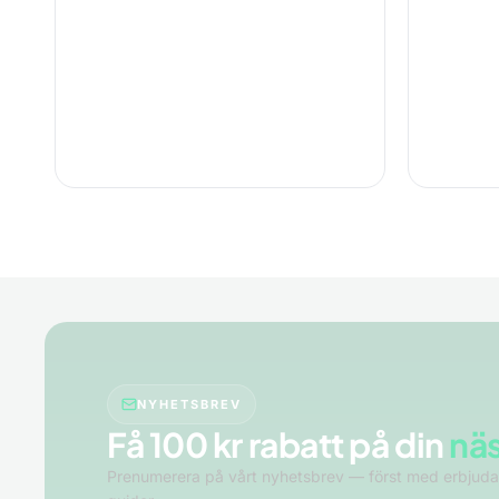
NYHETSBREV
Få 100 kr rabatt på din
nä
Prenumerera på vårt nyhetsbrev — först med erbjud