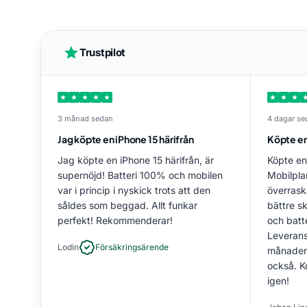
Trustpilot
3 månad sedan
4 dagar se
Jag köpte en iPhone 15 härifrån
Köpte en
Jag köpte en iPhone 15 härifrån, är
Köpte en
supernöjd! Batteri 100% och mobilen
Mobilpla
var i princip i nyskick trots att den
överrask
såldes som beggad. Allt funkar
bättre s
perfekt! Rekommenderar!
och batt
Leverans
Lodin
Försäkringsärende
månaders
också. K
igen!